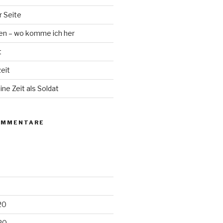
r Seite
en – wo komme ich her
t
eit
ne Zeit als Soldat
OMMENTARE
20
20