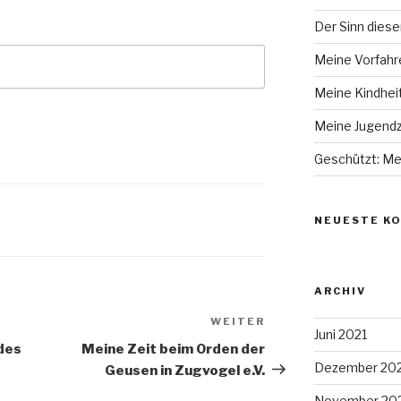
Der Sinn diese
Meine Vorfahr
Meine Kindhei
Meine Jugendz
Geschützt: Mei
NEUESTE K
ARCHIV
WEITER
Nächster
Juni 2021
Beitrag
des
Meine Zeit beim Orden der
Dezember 20
Geusen in Zugvogel e.V.
November 20