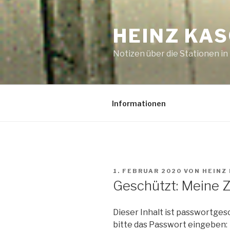
Zum
Inhalt
HEINZ KAS
springen
Notizen über die Stationen i
Informationen
VERÖFFENTLICHT
1. FEBRUAR 2020
VON
HEINZ
AM
Geschützt: Meine Z
Dieser Inhalt ist passwortge
bitte das Passwort eingeben: