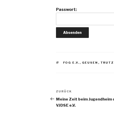
Passwort:
SCHLAGWÖRTER
FOG E.V.
,
GEUSEN
,
TRUTZ
Beitragsnavigation
Vorheriger
ZURÜCK
Beitrag
Meine Zeit beim Jugendheim 
VJDSE e.V.