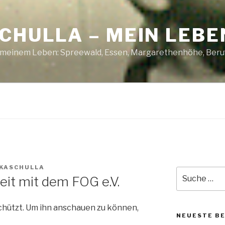
CHULLA – MEIN LEBE
n meinem Leben: Spreewald, Essen, Margarethenhöhe, Beruf
 KASCHULLA
Suche
eit mit dem FOG e.V.
nach:
schützt. Um ihn anschauen zu können,
NEUESTE B